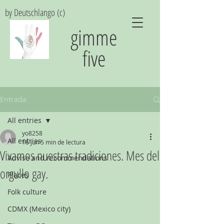
by Deutschlango (c)
gimme
five
Entrada
All entries
yo8258
All entries
16 jun
5 min de lectura
Vivamos nuestras tradiciones. Mes del
Advise and recommendations
orgullo gay.
Places
Folk culture
CDMX (Mexico city)